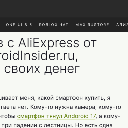
ONE UI 8.5
ROBLOX ЧАТ
MAX RUSTORE
АЛИ
 с AliExpress от
idInsider.ru,
 своих денег
шивает меня, какой смартфон купить, я
твета нет. Кому-то нужна камера, кому-то
 чтобы
смартфон тянул Andoroid 17
, а кому-
 при падении с лестницы. Но есть одна