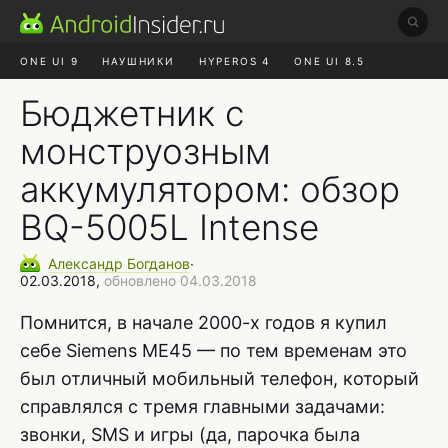
ONE UI 9
НАУШНИКИ
HYPEROS 4
ONE UI 8.5
ROBLOX ЧАТ
MAX RUSTORE
АЛИЭКСПРЕСС
Бюджетник с
монструозным
аккумулятором: обзор
BQ-5005L Intense
Александр
Богданов
∙
02.03.2018,
обновлено 04.03.2018
Помнится, в начале 2000-х годов я купил
себе Siemens ME45 — по тем временам это
был отличный мобильный телефон, который
справлялся с тремя главными задачами:
звонки, SMS и игры (да, парочка была