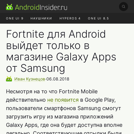
ONE UI 9
НАУШНИКИ
HYPEROS 4
ONE UI 8.5
ROBLOX ЧАТ
MAX RUSTORE
АЛИЭКСПРЕСС
Fortnite для Android
выйдет только в
магазине Galaxy Apps
от Samsung
Иван
Кузнецов
∙
06.08.2018
Несмотря на то что Fortnite Mobile
действительно
не появится
в Google Play,
пользователи смартфонов Samsung смогут
загрузить игру из магазина приложений
Galaxy Apps, где она будет доступна вполне
легально. Соответствующие отсылки были