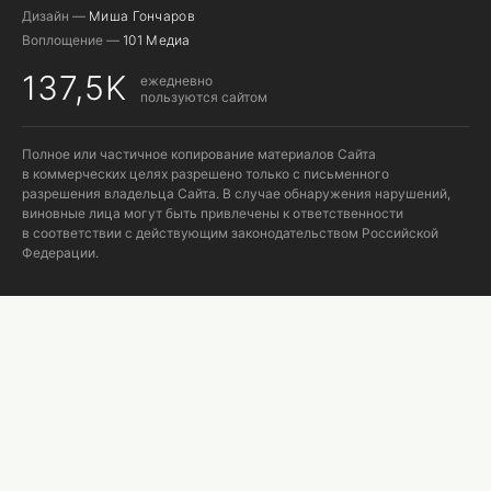
Дизайн —
Миша Гончаров
Воплощение —
101 Медиа
137,5K
ежедневно
пользуются сайтом
Полное или частичное копирование материалов Сайта
в коммерческих целях разрешено только с письменного
разрешения владельца Сайта. В случае обнаружения нарушений,
виновные лица могут быть привлечены к ответственности
в соответствии с действующим законодательством Российской
Федерации.