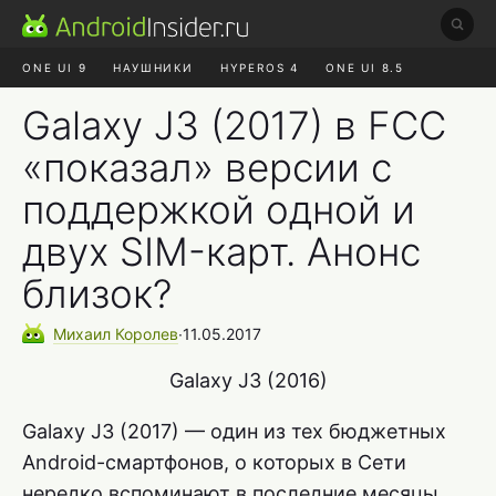
ONE UI 9
НАУШНИКИ
HYPEROS 4
ONE UI 8.5
ROBLOX ЧАТ
MAX RUSTORE
АЛИЭКСПРЕСС
Galaxy J3 (2017) в FCC
«показал» версии с
поддержкой одной и
двух SIM-карт. Анонс
близок?
Михаил
Королев
∙
11.05.2017
Galaxy J3 (2016)
Galaxy J3 (2017) — один из тех бюджетных
Android-смартфонов, о которых в Сети
нередко вспоминают в последние месяцы.