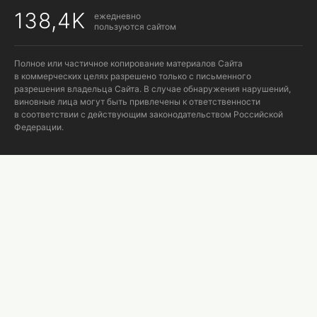
138,4K
ежедневно
пользуются сайтом
Полное или частичное копирование материалов Сайта
в коммерческих целях разрешено только с письменного
разрешения владельца Сайта. В случае обнаружения нарушений,
виновные лица могут быть привлечены к ответственности
в соответствии с действующим законодательством Российской
Федерации.