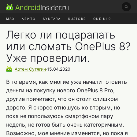
MAX
АВИТО
SYNTARA
RUSTORE
ONE UI 9
НАУШНИКИ
HYPEROS 4
Легко ли поцарапать
или сломать OnePlus 8?
Уже проверили.
Артем
Сутягин
∙
15.04.2020
В то время, как многие уже начали готовить
деньги на покупку нового OnePlus 8 Pro,
другие причитают, что он стоит слишком
дорого. Я скорее отношусь ко вторым, но
пока не попользуюсь смартфоном пару
недель, не готов быть очень категоричным.
Возможно, мое мнение изменится, но пока я