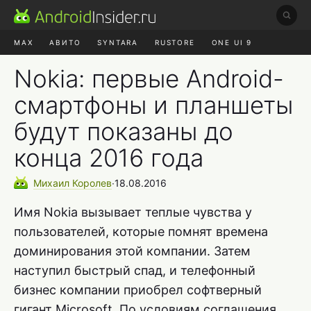
MAX
АВИТО
SYNTARA
RUSTORE
ONE UI 9
НАУШНИКИ
HYPEROS 4
Nokia: первые Android-
смартфоны и планшеты
будут показаны до
конца 2016 года
Михаил
Королев
∙
18.08.2016
Имя Nokia вызывает теплые чувства у
пользователей, которые помнят времена
доминирования этой компании. Затем
наступил быстрый спад, и телефонный
бизнес компании приобрел софтверный
гигант Microsoft. По условиям соглашения