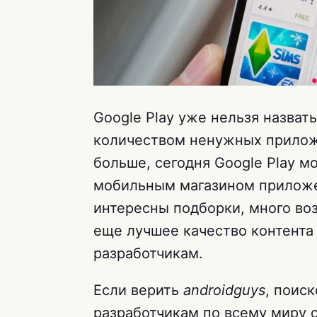
Google Play уже нельзя назва
количеством ненужных прилож
больше, сегодня Google Play 
мобильным магазином приложен
интересны подборки, много во
еще лучшее качество контента 
разработчикам.
Если верить
androidguys
, поис
разработчикам по всему миру с