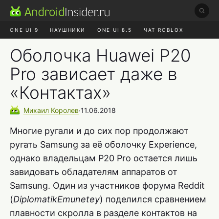
ONE UI 9
НАУШНИКИ
ONE UI 8.5
ЧАТ ROBLOX
MAX RUSTORE
ЯНДЕКС ПЛЮС
REALME СБРОС
Оболочка Huawei P20
Pro зависает даже в
«Контактах»
Михаил
Королев
∙
11.06.2018
Многие ругали и до сих пор продолжают
ругать Samsung за её оболочку Experience,
однако владельцам P20 Pro остается лишь
завидовать обладателям аппаратов от
Samsung. Один из участников форума Reddit
(
DiplomatikEmunetey
) поделился сравнением
плавности скролла в разделе контактов на