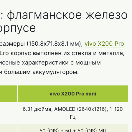
: флагманское железо
орпусе
азмеры (150.8х71.8х8.1 мм),
vivo X200 Pro
 Его корпус выполнен из стекла и металла,
миссные характеристики с мощным
и большим аккумулятором.
vivo X200 Pro mini
6.31 дюйма, AMOLED (2640х1216), 1-120
Гц
50 (OIS) + 50 + 50 (OIS) МП