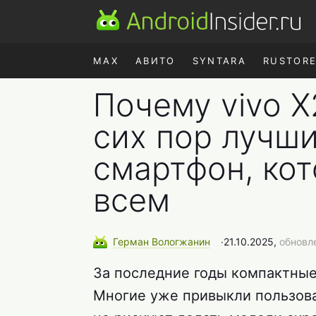
MAX
АВИТО
SYNTARA
RUSTOR
Почему vivo X
сих пор лучш
смартфон, ко
всем
Герман
Вологжанин
∙
21.10.2025,
обновле
За последние годы компактные
Многие уже привыкли пользова