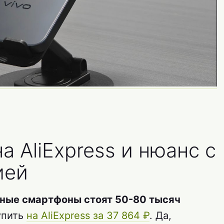
а AliExpress и нюанс с
ией
тные смартфоны стоят 50-80 тысяч
упить
на AliExpress за 37 864 ₽
. Да,