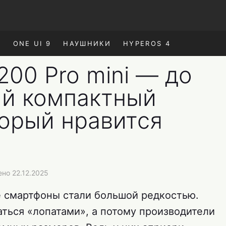
E
ONE UI 9
НАУШНИКИ
HYPEROS 4
200 Pro mini — до
ий компактный
торый нравится
но 22.12.2025
 смартфоны стали большой редкостью.
ться «лопатами», а потому производители