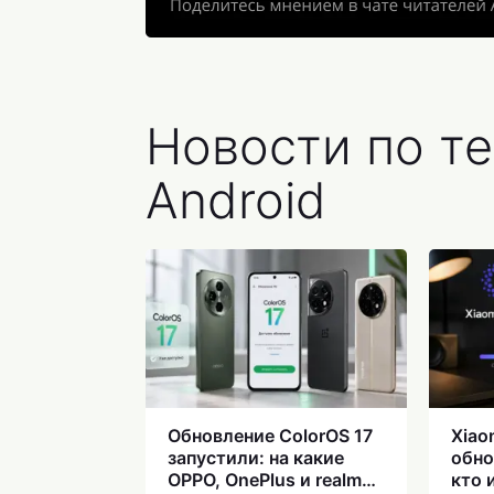
Новости по т
Android
Обновление ColorOS 17
Xiao
запустили: на какие
обно
OPPO, OnePlus и realme
кто 