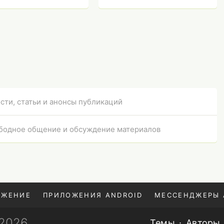
новить
вот почему стоит
обновить смартфон
сти, статьи и анонсы публикаций
бодное общение и обсуждение материалов
ОЖЕНИЕ
ПРИЛОЖЕНИЯ ANDROID
МЕССЕНДЖЕРЫ 
—2026
Темы
Авторы