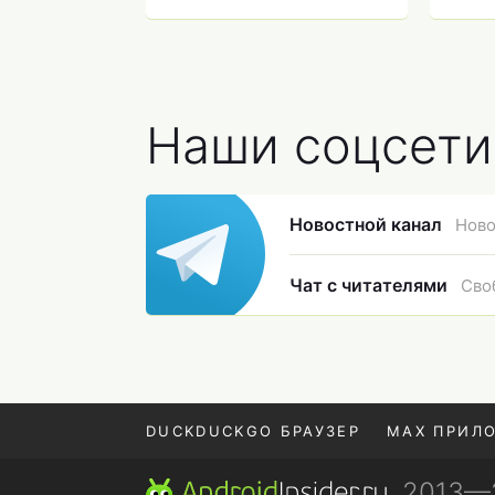
уже можно поставить
уста
Наши соцсети
Новостной канал
Ново
Чат с читателями
Сво
DUCKDUCKGO БРАУЗЕР
MAX ПРИЛ
, 2013
REALME СМАРТФОН