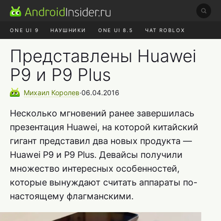
ONE UI 9
НАУШНИКИ
ONE UI 8.5
ЧАТ ROBLOX
MAX RUSTORE
ЯНДЕКС ПЛЮС
REALME СБРОС
Представлены Huawei
P9 и P9 Plus
Михаил
Королев
∙
06.04.2016
Несколько мгновений ранее завершилась
презентация Huawei, на которой китайский
гигант представил два новых продукта —
Huawei P9 и P9 Plus. Девайсы получили
множество интересных особенностей,
которые вынуждают считать аппараты по-
настоящему флагманскими.