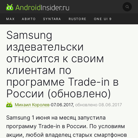
MAX
АВИТО
SYNTARA
RUSTORE
ONE UI 9
НАУШНИКИ
HYPEROS 4
Samsung
издевательски
относится к своим
клиентам по
программе Trade-in в
России (обновлено)
Михаил
Королев
∙
07.06.2017,
обновлено 08.06.2017
Samsung 1 июня на месяц запустила
программу Trade-in в России. По условиям
акции, любой владелец старых смартфонов