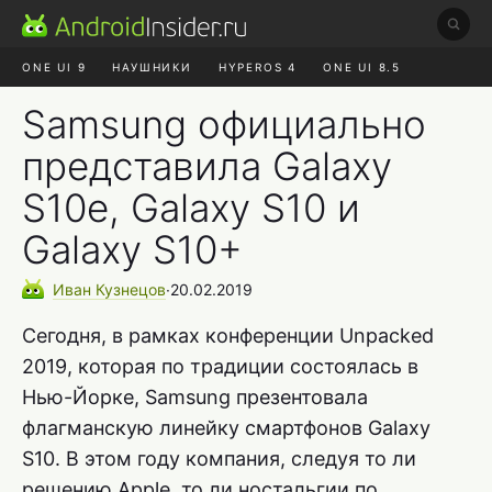
ONE UI 9
НАУШНИКИ
HYPEROS 4
ONE UI 8.5
ROBLOX ЧАТ
MAX RUSTORE
АЛИЭКСПРЕСС
Samsung официально
представила Galaxy
S10e, Galaxy S10 и
Galaxy S10+
Иван
Кузнецов
∙
20.02.2019
Сегодня, в рамках конференции Unpacked
2019, которая по традиции состоялась в
Нью-Йорке, Samsung презентовала
флагманскую линейку смартфонов Galaxy
S10. В этом году компания, следуя то ли
решению Apple, то ли ностальгии по