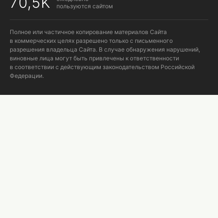
70,5K
пользуются сайтом
Полное или частичное копирование материалов Сайта
в коммерческих целях разрешено только с письменного
разрешения владельца Сайта. В случае обнаружения нарушений,
виновные лица могут быть привлечены к ответственности
в соответствии с действующим законодательством Российской
Федерации.