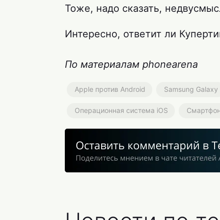
Тоже, надо сказать, недвусмыс
Интересно, ответит ли Куперти
По материалам phonearena
Apple против Android
Samsung Galaxy
Операционная система iOS
Смартфо