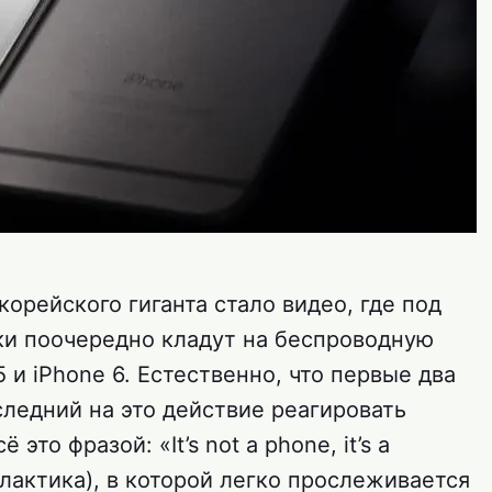
рейского гиганта стало видео, где под
и поочередно кладут на беспроводную
5 и iPhone 6. Естественно, что первые два
следний на это действие реагировать
это фразой: «It’s not a phone, it’s a
алактика), в которой легко прослеживается