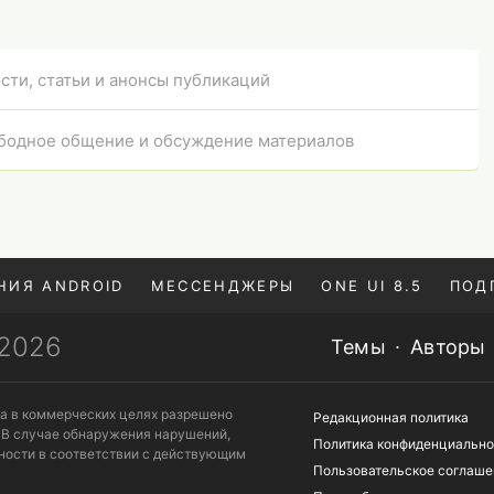
сти, статьи и анонсы публикаций
бодное общение и обсуждение материалов
НИЯ ANDROID
МЕССЕНДЖЕРЫ
ONE UI 8.5
ПОД
—2026
Темы
Авторы
та в коммерческих целях разрешено
Редакционная политика
 В случае обнаружения нарушений,
Политика конфиденциально
ности в соответствии с действующим
Пользовательское соглаше