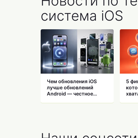
Новости по т
система iOS
Чем обновления iOS
5 фи
лучше обновлений
кото
Android — честное
хват
мнение