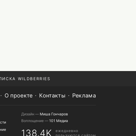
ПИСКА WILDBERRIES
О проекте
Контакты
Реклама
Дизайн —
Миша Гончаров
Воплощение —
101 Медиа
сти
ние
138,4K
ежедневно
пользуются сайтом