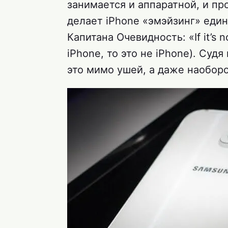
занимается и аппаратной, и пр
делает iPhone «эмэйзинг» еди
Капитана Очевидность: «If it’s no
iPhone, то это не iPhone). Суд
это мимо ушей, а даже наоборо