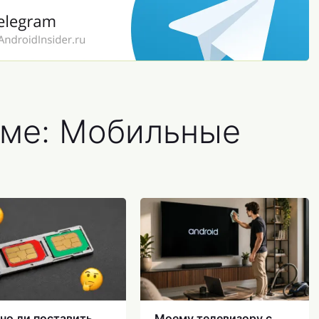
еме: Мобильные
о ли поставить
Моему телевизору с