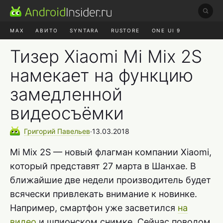
MAX
АВИТО
SYNTARA
RUSTORE
ONE UI 9
НАУШНИКИ
HYPEROS 4
Тизер Xiaomi Mi Mix 2S
намекает на функцию
замедленной
видеосъёмки
Григорий
Павельев
∙
13.03.2018
Mi Mix 2S — новый флагман компании Xiaomi,
который представят 27 марта в Шанхае. В
ближайшие две недели производитель будет
всячески привлекать внимание к новинке.
Например, смартфон уже засветился
на
видео
и шпионском снимке. Сейчас поводом