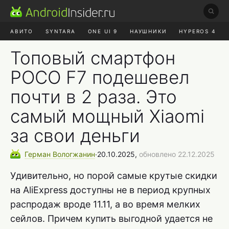
АВИТО
SYNTARA
ONE UI 9
НАУШНИКИ
HYPEROS 4
DUCKDUCKGO
ONE UI 8.5
Топовый смартфон
POCO F7 подешевел
почти в 2 раза. Это
самый мощный Xiaomi
за свои деньги
Герман
Вологжанин
∙
20.10.2025,
обновлено 22.12.2025
Удивительно, но порой самые крутые скидки
на AliExpress доступны не в период крупных
распродаж вроде 11.11, а во время мелких
сейлов. Причем купить выгодной удается не