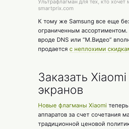
Ультрафлагман для тех, кто хочет
smartprix.com
К тому же Samsung все еще без
ограниченным ассортиментом. 
вроде DNS или “М.Видео” впол
продается
с неплохими скидка
Заказать Xiaomi
экранов
Новые флагманы Xiaomi
теперь
аппаратов за счет сочетания 
традиционной ценовой полити