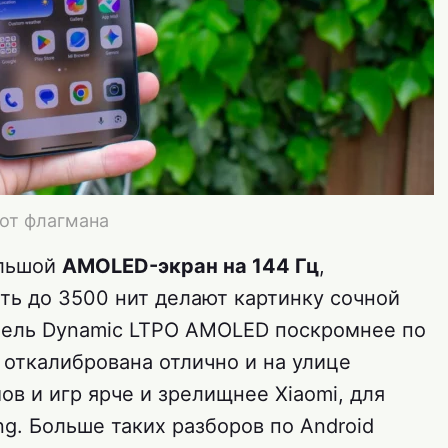
 от флагмана
ольшой
AMOLED-экран на 144 Гц
,
сть до 3500 нит делают картинку сочной
нель Dynamic LTPO AMOLED поскромнее по
о откалибрована отлично и на улице
ов и игр ярче и зрелищнее Xiaomi, для
g. Больше таких разборов по Android