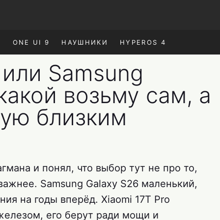
E
ONE UI 9
НАУШНИКИ
HYPEROS 4
o или Samsung
какой возьму сам, а
тую близким
гмана и понял, что выбор тут не про то,
м важнее. Samsung Galaxy S26 маленький,
ия на годы вперёд. Xiaomi 17T Pro
железом, его берут ради мощи и