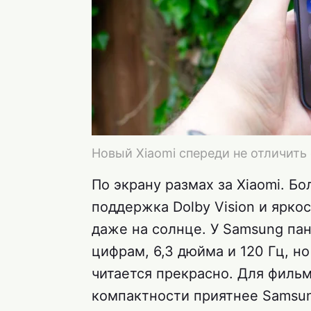
Новый Xiaomi спереди не отличить
По экрану размах за Xiaomi. Б
поддержка Dolby Vision и ярко
даже на солнце. У Samsung па
цифрам, 6,3 дюйма и 120 Гц, н
читается прекрасно. Для фильм
компактности приятнее Samsun