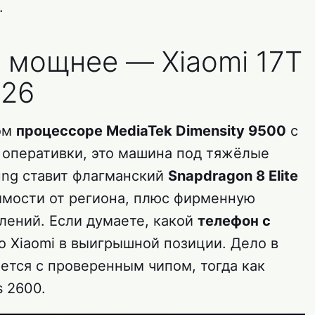
.
 мощнее — Xiaomi 17T
S26
вом
процессоре MediaTek Dimensity 9500
с
Б оперативки, это машина под тяжёлые
ung ставит флагманский
Snapdragon 8 Elite
имости от региона, плюс фирменную
лений. Если думаете, какой
телефон с
то Xiaomi в выигрышной позиции. Дело в
яется с проверенным чипом, тогда как
s 2600.