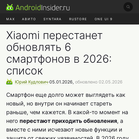
MAX
АВИТО
SYNTARA
RUSTORE
ONE UI 9
НАУШНИКИ
HYPEROS 4
Xiaomi перестанет
обновлять 6
смартфонов в 2026:
список
Юрий
Кудлович
∙
05.01.2026,
обновлено 02.05.2026
Смартфон еще долго может выглядеть как
новый, но внутри он начинает стареть
раньше, чем кажется. В какой-то момент на
него
перестают приходить обновления
, а
вместе с ними исчезают новые функции и
защита от свежих уязвимостей. В 2026 году