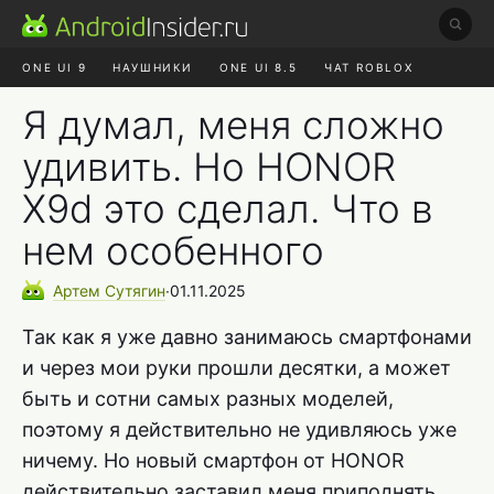
ONE UI 9
НАУШНИКИ
ONE UI 8.5
ЧАТ ROBLOX
MAX RUSTORE
ЯНДЕКС ПЛЮС
REALME СБРОС
Я думал, меня сложно
удивить. Но HONOR
X9d это сделал. Что в
нем особенного
Артем
Сутягин
∙
01.11.2025
Так как я уже давно занимаюсь смартфонами
и через мои руки прошли десятки, а может
быть и сотни самых разных моделей,
поэтому я действительно не удивляюсь уже
ничему. Но новый смартфон от HONOR
действительно заставил меня приподнять