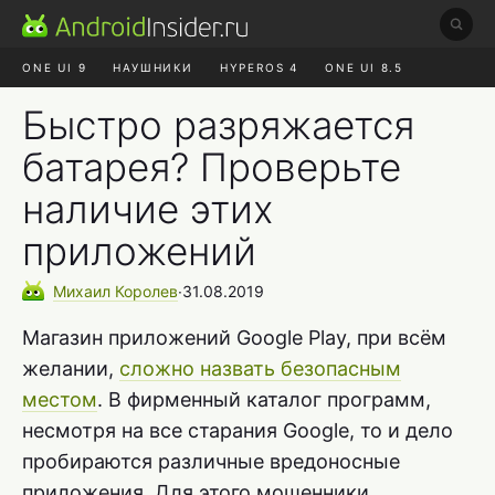
ONE UI 9
НАУШНИКИ
HYPEROS 4
ONE UI 8.5
ROBLOX ЧАТ
MAX RUSTORE
АЛИЭКСПРЕСС
Быстро разряжается
батарея? Проверьте
наличие этих
приложений
Михаил
Королев
∙
31.08.2019
Магазин приложений Google Play, при всём
желании,
сложно назвать безопасным
местом
. В фирменный каталог программ,
несмотря на все старания Google, то и дело
пробираются различные вредоносные
приложения. Для этого мошенники