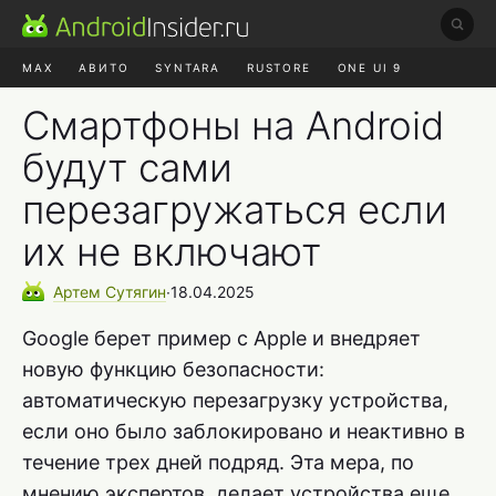
MAX
АВИТО
SYNTARA
RUSTORE
ONE UI 9
НАУШНИКИ
HYPEROS 4
Смартфоны на Android
будут сами
перезагружаться если
их не включают
Артем
Сутягин
∙
18.04.2025
Google берет пример с Apple и внедряет
новую функцию безопасности:
автоматическую перезагрузку устройства,
если оно было заблокировано и неактивно в
течение трех дней подряд. Эта мера, по
мнению экспертов, делает устройства еще