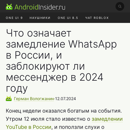
ONE UI 9
НАУШНИКИ
ONE UI 8.5
ЧАТ ROBLOX
MAX RUSTORE
ЯНДЕКС ПЛЮС
REALME СБРОС
Что означает
замедление WhatsApp
в России, и
заблокируют ли
мессенджер в 2024
году
Герман
Вологжанин
∙
12.07.2024
Конец недели оказался богатым на события.
Утром 12 июля стало известно о
замедлении
YouTube в России
, и поползли слухи о