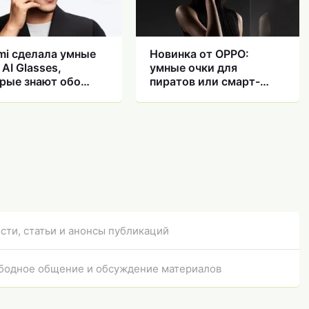
mi сделала умные
Новинка от OPPO:
 AI Glasses,
умные очки для
рые знают обо
пиратов или смарт-
 вокруг и стоят
монокль
рого
сти, статьи и анонсы публикаций
бодное общение и обсуждение материалов