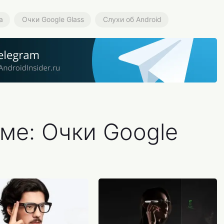
а
Очки Google Glass
Слухи об Android
ме: Очки Google