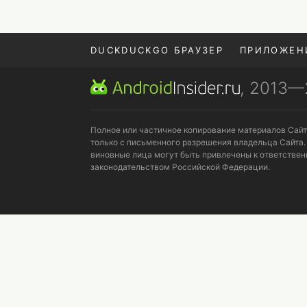
DUCKDUCKGO БРАУЗЕР
ПРИЛОЖЕН
, 2013
POCO F9 ULTRA
Полное или частичное копирование материалов Сай
только с письменного разрешения владельца Сайта.
виновные лица могут быть привлечены к ответствен
законодательством Российской Федерации.