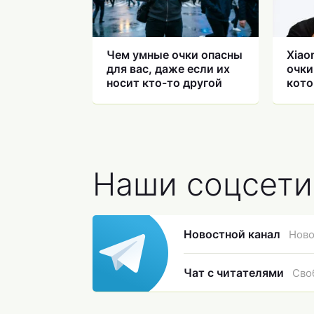
Чем умные очки опасны
Xiao
для вас, даже если их
очки
носит кто-то другой
кото
всем
недо
Наши соцсети
Новостной канал
Ново
Чат с читателями
Сво