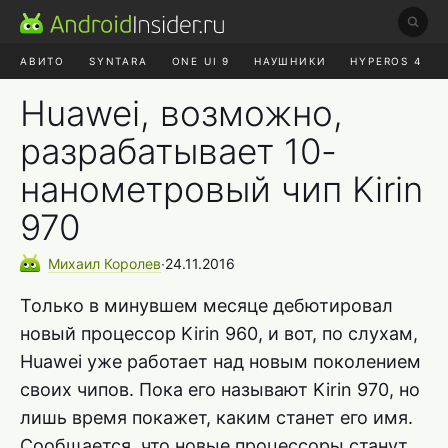
АВИТО
SYNTARA
ONE UI 9
НАУШНИКИ
HYPEROS 4
DUCKDUCKGO
ONE UI 8.5
Huawei, возможно,
разрабатывает 10-
нанометровый чип Kirin
970
Михаил
Королев
∙
24.11.2016
Только в минувшем месяце дебютировал
новый процессор Kirin 960, и вот, по слухам,
Huawei уже работает над новым поколением
своих чипов. Пока его называют Kirin 970, но
лишь время покажет, каким станет его имя.
Сообщается, что новые процессоры станут