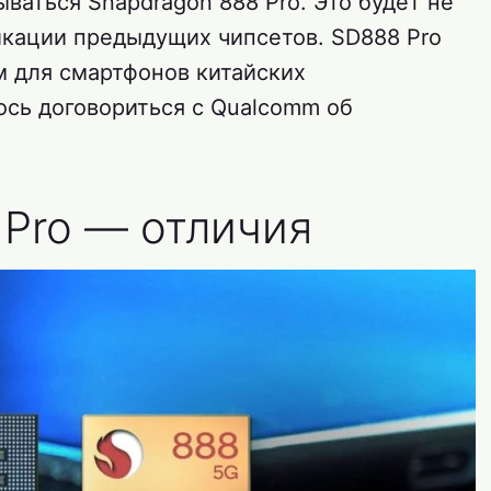
ываться Snapdragon 888 Pro. Это будет не
икации предыдущих чипсетов. SD888 Pro
 для смартфонов китайских
ось договориться с Qualcomm об
 Pro — отличия