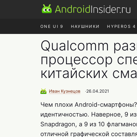
ONE UI 9
НАУШНИКИ
HYPEROS 4
Qualcomm раз
процессор сп
китайских см
Иван
Кузнецов
∙
26.04.2021
Чем плохи Android-смартфоны?
идентичностью. Наверное, 9 и
Snapdragon, а 9 из 10 флагмано
отличной графической состав