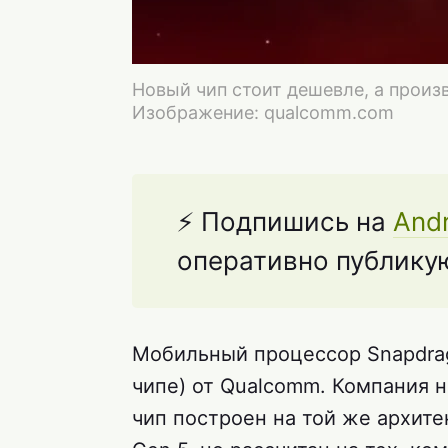
Новый чип стоит дешевле, а произ
Изображение: qualcomm.com
⚡️ Подпишись на
Andr
оперативно публикую
Мобильный процессор Snapdrag
чипе) от Qualcomm. Компания 
чип построен на той же архитек