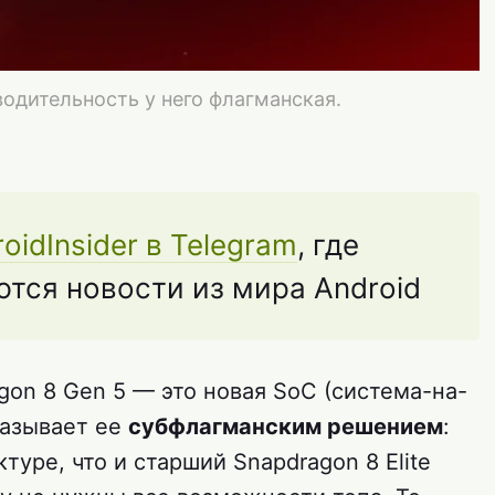
водительность у него флагманская.
oidInsider в Telegram
, где
тся новости из мира Android
on 8 Gen 5 — это новая SoC (система-на-
называет ее
субфлагманским решением
:
туре, что и старший Snapdragon 8 Elite