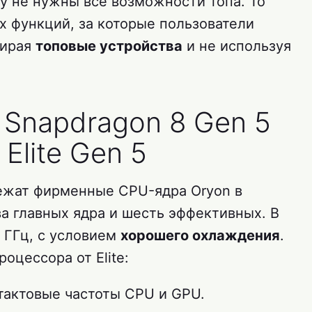
ому не нужны все возможности топа. То
х функций, за которые пользователи
бирая
топовые устройства
и не используя
 Snapdragon 8 Gen 5
Elite Gen 5
лежат фирменные CPU-ядра Oryon в
ва главных ядра и шесть эффективных. В
8 ГГц, с условием
хорошего охлаждения
.
оцессора от Elite:
 тактовые частоты CPU и GPU.