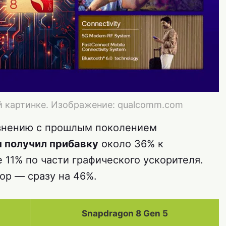
й картинке. Изображение: qualcomm.com
авнению с прошлым поколением
п получил прибавку
около 36% к
11% по части графического ускорителя.
ор — сразу на 46%.
Snapdragon 8 Gen 5