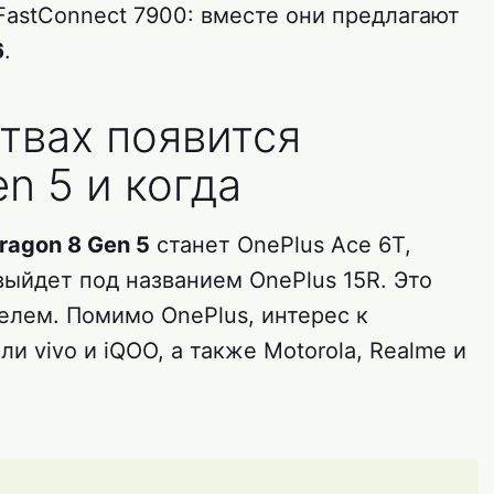
FastConnect 7900: вместе они предлагают
6
.
твах появится
n 5 и когда
agon 8 Gen 5
станет OnePlus Ace 6T,
ыйдет под названием OnePlus 15R. Это
лем. Помимо OnePlus, интерес к
и vivo и iQOO, а также Motorola, Realme и