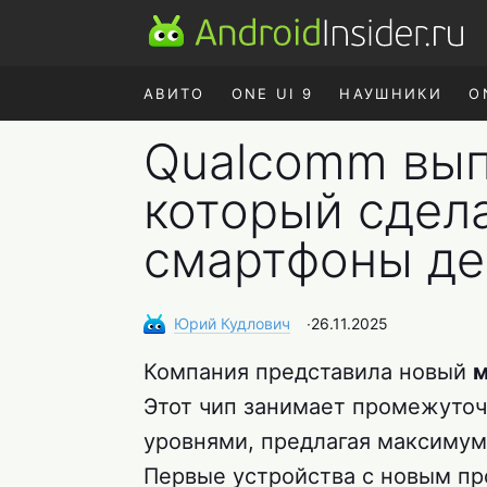
АВИТО
ONE UI 9
НАУШНИКИ
O
Qualcomm вып
который сдел
смартфоны д
Юрий
Кудлович
∙
26.11.2025
Компания представила новый
м
Этот чип занимает промежуто
уровнями, предлагая максимум
Первые устройства с новым п