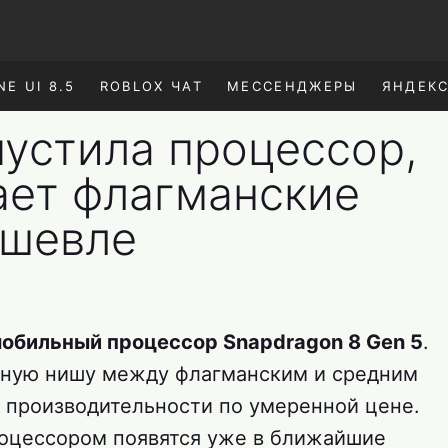
NE UI 8.5
ROBLOX ЧАТ
МЕССЕНДЖЕРЫ
ЯНДЕК
устила процессор,
ает флагманские
ешевле
обильный процессор Snapdragon 8 Gen 5
.
чную нишу между флагманским и средним
 производительности по умеренной цене.
роцессором появятся уже в ближайшие