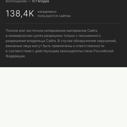
Воплощение —
101 Медиа
138,4K
ежедневно
пользуются сайтом
Полное или частичное копирование материалов Сайта
в коммерческих целях разрешено только с письменного
разрешения владельца Сайта. В случае обнаружения нарушений,
виновные лица могут быть привлечены к ответственности
в соответствии с действующим законодательством Российской
Федерации.