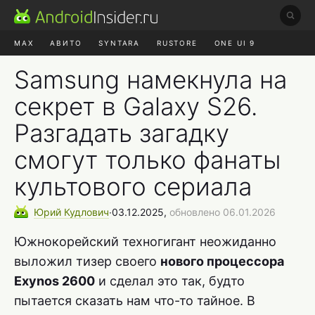
MAX
АВИТО
SYNTARA
RUSTORE
ONE UI 9
НАУШНИКИ
HYPEROS 4
Samsung намекнула на
секрет в Galaxy S26.
Разгадать загадку
смогут только фанаты
культового сериала
Юрий
Кудлович
∙
03.12.2025,
обновлено 06.01.2026
Южнокорейский техногигант неожиданно
выложил тизер своего
нового процессора
Exynos 2600
и сделал это так, будто
пытается сказать нам что-то тайное. В