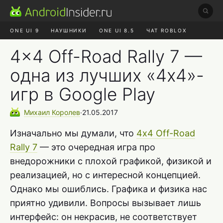
ONE UI 9
НАУШНИКИ
ONE UI 8.5
ЧАТ ROBLOX
MAX RUSTORE
ЯНДЕКС ПЛЮС
REALME СБРОС
4×4 Off-Road Rally 7 —
одна из лучших «4х4»-
игр в Google Play
Михаил
Королев
∙
21.05.2017
Изначально мы думали, что
4х4 Off-Road
Rally 7
— это очередная игра про
внедорожники с плохой графикой, физикой и
реализацией, но с интересной концепцией.
Однако мы ошиблись. Графика и физика нас
приятно удивили. Вопросы вызывает лишь
интерфейс: он некрасив, не соответствует