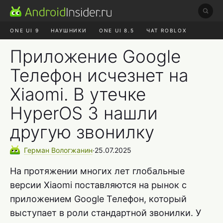
ONE UI 9
НАУШНИКИ
ONE UI 8.5
ЧАТ ROBLOX
MAX RUSTORE
ЯНДЕКС ПЛЮС
REALME СБРОС
Приложение Google
Телефон исчезнет на
Xiaomi. В утечке
HyperOS 3 нашли
другую звонилку
Герман
Вологжанин
∙
25.07.2025
На протяжении многих лет глобальные
версии Xiaomi поставляются на рынок с
приложением Google Телефон, который
выступает в роли стандартной звонилки. У