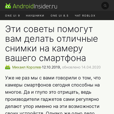
ONE UI 9
НАУШНИКИ
ONE UI 8.5
ЧАТ ROBLOX
MAX RUSTORE
ЯНДЕКС ПЛЮС
REALME СБРОС
Эти советы помогут
вам делать отличные
снимки на камеру
вашего смартфона
Михаил
Королев
∙
12.10.2019,
обновлено 14.04.2020
Уже не раз мы с вами говорили о том, что
камеры смартфонов сегодня способны на
многое. Да и глупо это отрицать, ведь
производители гаджетов сами регулярно
делают упор именно на эти возможности
своих устройств. Однако же одно дело