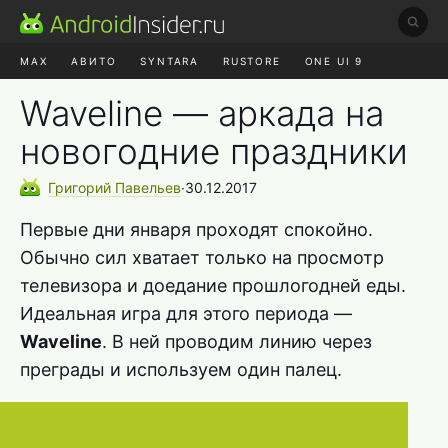
MAX
АВИТО
SYNTARA
RUSTORE
ONE UI 9
НАУШНИКИ
HYPEROS 4
Waveline — аркада на
новогодние праздники
Григорий
Павельев
∙
30.12.2017
Первые дни января проходят спокойно.
Обычно сил хватает только на просмотр
телевизора и доедание прошлогодней еды.
Идеальная игра для этого периода —
Waveline
. В ней проводим линию через
преграды и используем один палец.