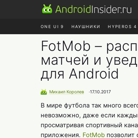
ONE UI 9
НАУШНИКИ
HYPEROS 4
FotMob – рас
матчей и увед
для Android
Михаил
Королев
∙
17.10.2017
В мире футбола так много всег
невозможно, даже если каждый
просматривая спортивный кан
приложения.
FotMob
позволит 