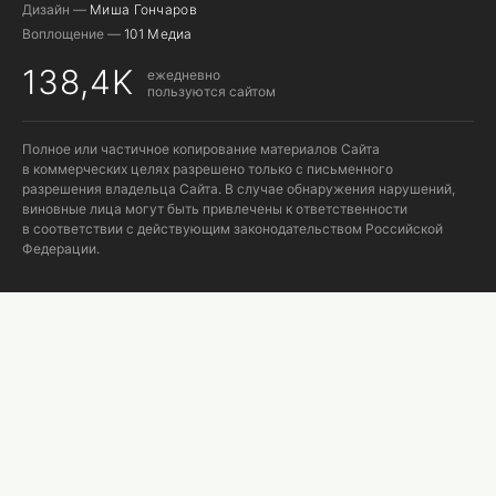
Дизайн —
Миша Гончаров
Воплощение —
101 Медиа
138,4K
ежедневно
пользуются сайтом
Полное или частичное копирование материалов Сайта
в коммерческих целях разрешено только с письменного
разрешения владельца Сайта. В случае обнаружения нарушений,
виновные лица могут быть привлечены к ответственности
в соответствии с действующим законодательством Российской
Федерации.