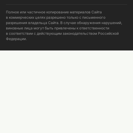
Полное или частичное копирование материалов Сайта
в коммерческих целях разрешено только с письменного
разрешения владельца Сайта. В случае обнаружения нарушений,
виновные лица могут быть привлечены к ответственности
в соответствии с действующим законодательством Российской
Федерации.