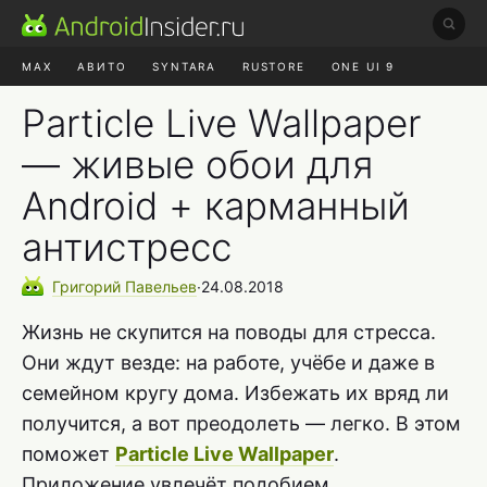
MAX
АВИТО
SYNTARA
RUSTORE
ONE UI 9
НАУШНИКИ
HYPEROS 4
Particle Live Wallpaper
— живые обои для
Android + карманный
антистресс
Григорий
Павельев
∙
24.08.2018
Жизнь не скупится на поводы для стресса.
Они ждут везде: на работе, учёбе и даже в
семейном кругу дома. Избежать их вряд ли
получится, а вот преодолеть — легко. В этом
поможет
Particle Live Wallpaper
.
Приложение увлечёт подобием