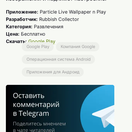
Приложение:
Particle Live Wallpaper n Play
Разработчик:
Rubbish Collector
Категория:
Развлечения
Цена:
Бесплатно
Скачать:
Google Play
Google Play
Компания Google
Операционная система Android
Приложения для Андроид