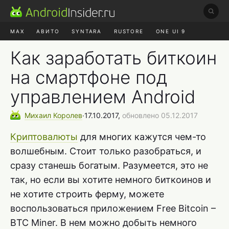
MAX
АВИТО
SYNTARA
RUSTORE
ONE UI 9
НАУШНИКИ
HYPEROS 4
Как заработать биткоин
на смартфоне под
управлением Android
Михаил
Королев
∙
17.10.2017,
обновлено 05.12.2017
Криптовалюты
для многих кажутся чем-то
волшебным. Стоит только разобраться, и
сразу станешь богатым. Разумеется, это не
так, но если вы хотите немного биткоинов и
не хотите строить ферму, можете
воспользоваться приложением Free Bitcoin –
BTC Miner. В нем можно добыть немного