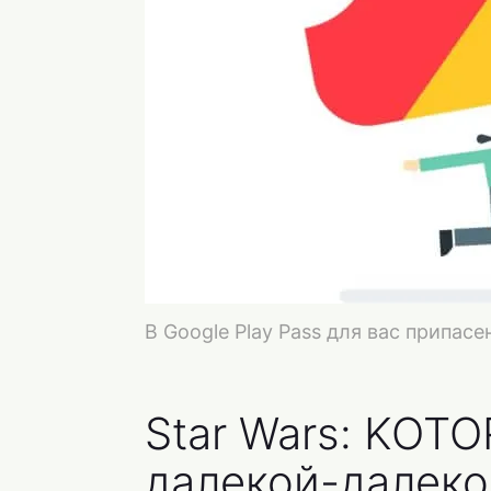
В Google Play Pass для вас припа
Star Wars: KOT
далекой-далеко