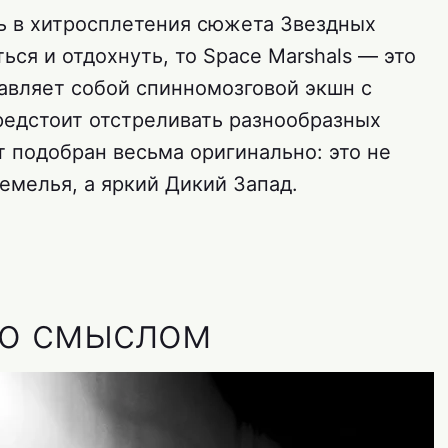
ть в хитросплетения сюжета Звездных
ься и отдохнуть, то Space Marshals — это
тавляет собой спинномозговой экшн с
редстоит отстреливать разнообразных
т подобран весьма оригинально: это не
емелья, а яркий Дикий Запад.
со смыслом