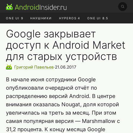
ONE UI 9
НАУШНИКИ
HYPEROS 4
ONE UI 8.5
ROBLOX ЧАТ
MAX RUSTORE
АЛИЭКСПРЕСС
Google закрывает
доступ к Android Market
для старых устройств
Григорий
Павельев
∙
21.06.2017
В начале июня сотрудники Google
опубликовали очередной отчёт по
распределению версий Android. В центре
внимания оказалась Nougat, доля которой
увеличилась на треть за месяц. При этом
самая популярная версия — Marshmallow с
31,2 процента. К концу месяца Google