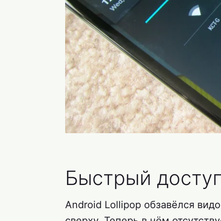
Быстрый досту
Android Lollipop обзавёлся в
сверху. Теперь в нём отсутств