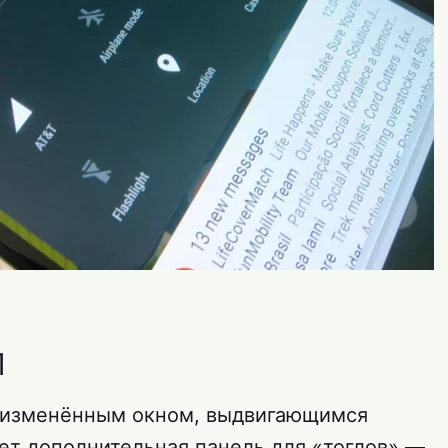
п
идоизменённым окном, выдвигающимся
ует дополнительная панель для «тоглов» —