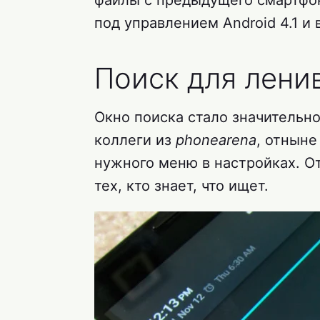
файлы с предыдущего смартфон
под управлением Android 4.1 и
Поиск для лени
Окно поиска стало значительн
коллеги из
phonearena
, отныне
нужного меню в настройках. О
тех, кто знает, что ищет.