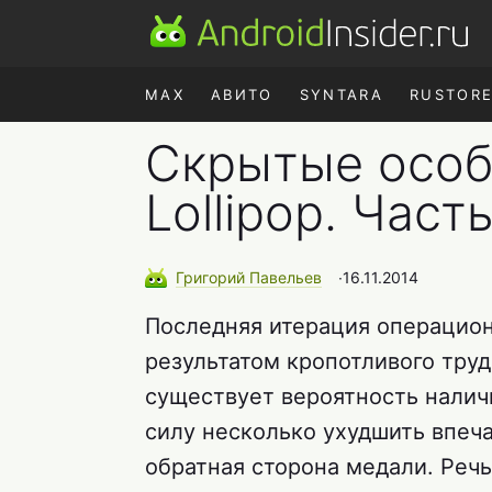
MAX
АВИТО
SYNTARA
RUSTOR
Скрытые особ
Lollipop. Част
Григорий
Павельев
∙
16.11.2014
Последняя итерация операцион
результатом кропотливого тру
существует вероятность наличи
силу несколько ухудшить впеча
обратная сторона медали. Реч