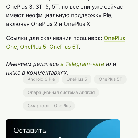
OnePlus 3, 3T, 5, 5T, но все они уже сейчас
имеют неофициальную поддержку Pie,
включая OnePlus 2 и OnePlus X.
Ссылки для скачивания прошивок:
OnePlus
One
,
OnePlus 5
,
OnePlus 5T
.
Мнением делитесь
в Telegram-чате
или
ниже в комментариях.
Android 9 Pie
OnePlus 5
OnePlus 5T
Операционная система Android
Смартфоны OnePlus