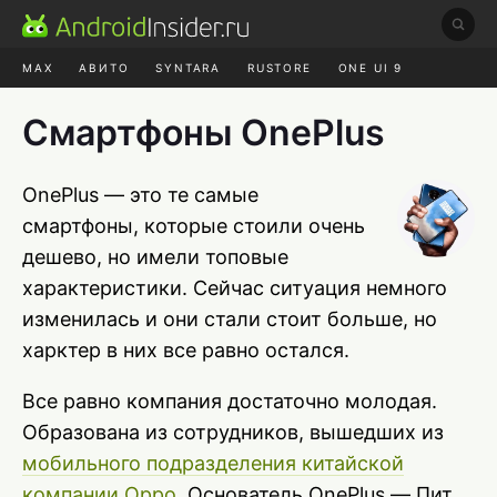
MAX
АВИТО
SYNTARA
RUSTORE
ONE UI 9
НАУШНИКИ
HYPEROS 4
Смартфоны OnePlus
OnePlus — это те самые
смартфоны, которые стоили очень
дешево, но имели топовые
характеристики. Сейчас ситуация немного
изменилась и они стали стоит больше, но
харктер в них все равно остался.
Все равно компания достаточно молодая.
Образована из cотрудников, вышедших из
мобильного подразделения китайской
компании Oppo
. Основатель OnePlus — Пит