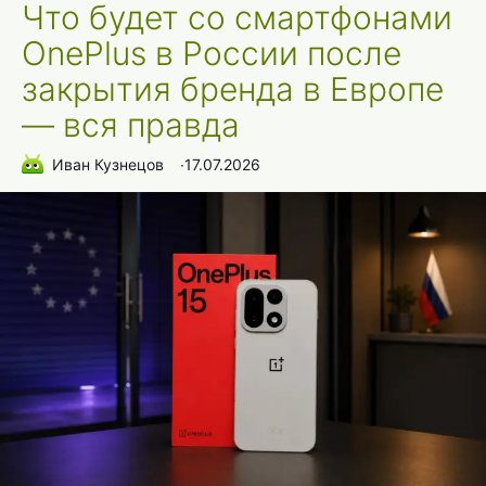
Что будет со смартфонами
OnePlus в России после
закрытия бренда в Европе
— вся правда
Иван Кузнецов
∙
17.07.2026