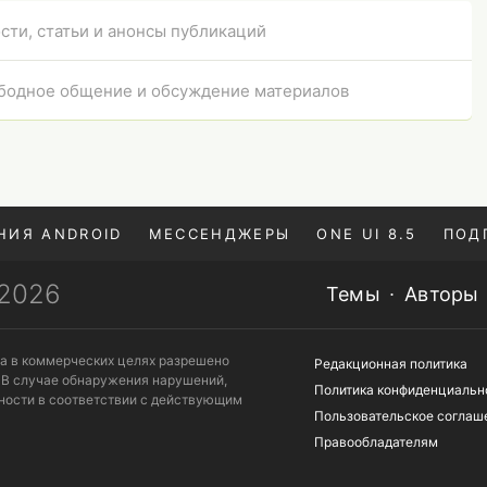
сти, статьи и анонсы публикаций
бодное общение и обсуждение материалов
НИЯ ANDROID
МЕССЕНДЖЕРЫ
ONE UI 8.5
ПОД
—2026
Темы
Авторы
та в коммерческих целях разрешено
Редакционная политика
 В случае обнаружения нарушений,
Политика конфиденциальн
ности в соответствии с действующим
Пользовательское соглаш
Правообладателям