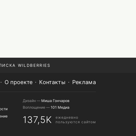
ПИСКА WILDBERRIES
О проекте
Контакты
Реклама
Дизайн —
Миша Гончаров
Воплощение —
101 Медиа
ости
ение
137,5K
ежедневно
пользуются сайтом