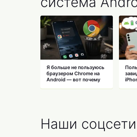
система Andro
Я больше не пользуюсь
Поль
браузером Chrome на
зави
Android — вот почему
iPho
пор 
Наши соцсети