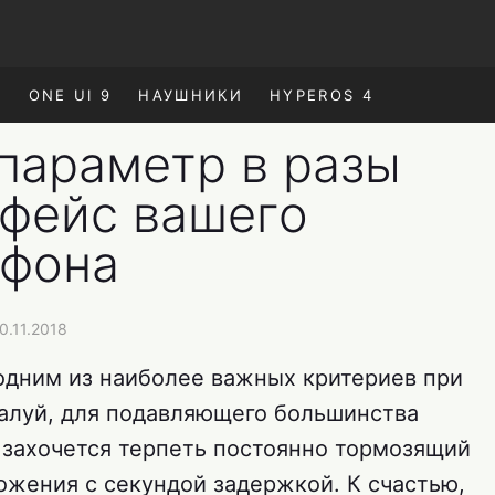
E
ONE UI 9
НАУШНИКИ
HYPEROS 4
параметр в разы
рфейс вашего
тфона
0.11.2018
одним из наиболее важных критериев при
алуй, для подавляющего большинства
о захочется терпеть постоянно тормозящий
жения с секундой задержкой. К счастью,