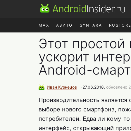
MAX
АВИТО
SYNTARA
RUSTOR
Этот простой 
ускорит инте
Android-смар
Иван
Кузнецов
∙
27.06.2018,
обновлено 2
Производительность является 
выборе нового смартфона, пож
потребителей. Едва ли кому-т
интерфейс, открывающий прило