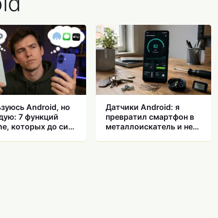
id
зуюсь Android, но
Датчики Android: я
дую: 7 функций
превратил смартфон в
ne, которых до сих
металлоискатель и не
нет на Android
только