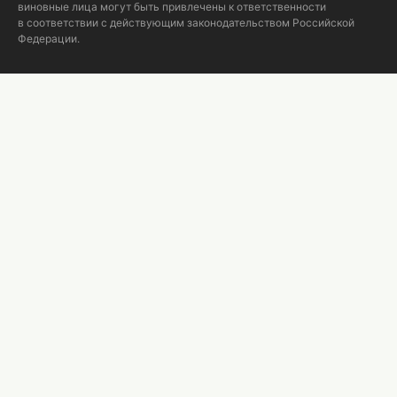
виновные лица могут быть привлечены к ответственности
в соответствии с действующим законодательством Российской
Федерации.