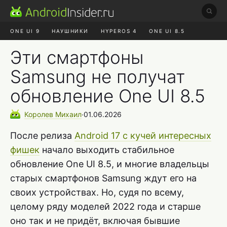
ONE UI 9
НАУШНИКИ
HYPEROS 4
ONE UI 8.5
ROBLOX ЧАТ
MAX RUSTORE
АЛИЭКСПРЕСС
Эти смартфоны
Samsung не получат
обновление One UI 8.5
Королев
Михаил
∙
01.06.2026
После релиза
Android 17 с кучей интересных
фишек
начало выходить стабильное
обновление One UI 8.5, и многие владельцы
старых смартфонов Samsung ждут его на
своих устройствах. Но, судя по всему,
целому ряду моделей 2022 года и старше
оно так и не придёт, включая бывшие