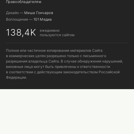
Правообладателям
Дизайн —
Миша Гончаров
Воплощение —
101 Медиа
138,4K
ежедневно
пользуются сайтом
Полное или частичное копирование материалов Сайта
в коммерческих целях разрешено только с письменного
разрешения владельца Сайта. В случае обнаружения нарушений,
виновные лица могут быть привлечены к ответственности
в соответствии с действующим законодательством Российской
Федерации.