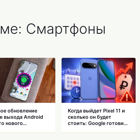
еме: Смартфоны
ое обновление
Когда выйдет Pixel 11 и
е выхода Android
сколько он будет
что нового
стоить: Google готовит
илось на
неприятный сюрприз
тфонах