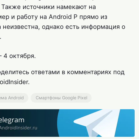
. Также источники намекают на
ер и работу на Android P прямо из
а неизвестна, однако есть информация о
.
 4 октября.
оделитесь ответами в комментариях под
idInsider.
ма Android
Смартфоны Google Pixel