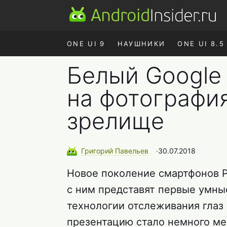
ONE UI 9
НАУШНИКИ
ONE UI 8.5
Белый Google 
на фотография
зрелище
Григорий
Павельев
∙
30.07.2018
Новое поколение смартфонов P
с ним представят первые умны
технологии отслеживания глаз
презентацию стало немного м